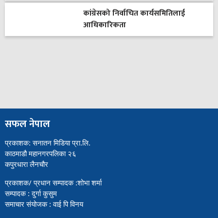
कांग्रेसको निर्वाचित कार्यसमितिलाई
आधिकारिकता
सफल नेपाल
प्रकाशक: सनातन मिडिया प्रा.लि.
काठमाडौ महानगरपलिका २६
कपुरधारा लैनचौर
प्रकाशक/ प्रधान सम्पादक :शोभा शर्मा
सम्पादक : दुर्गा कुसुम
समाचार संयोजक : वाई पि विनय