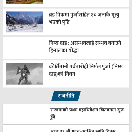
ब्रड पिकमा पुर्जासहित १० जनाकै मृत्यु
भएको पुष्टि
निम्स दाइ : असम्भवलाई सम्भव बनाउने
हिमालका योद्धा
कीर्तिमानी पर्वतारोही निर्मल पुर्जा (निम्स
दाइ)को निधन
राजनीति
रास्वपाको प्रथम महाधिवेशन चितवनमा सुरु
हुँदै
आज ३३ औँ मदन–आश्रित स्मृति दिवस