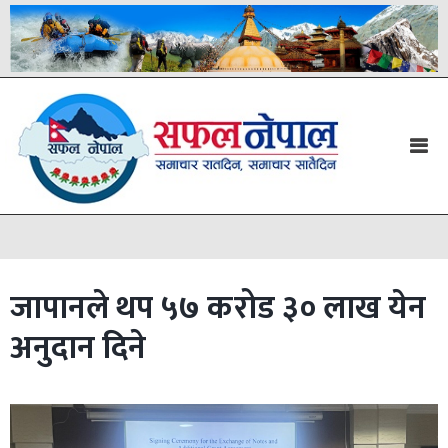
जापानले थप ५७ करोड ३० लाख येन
अनुदान दिने